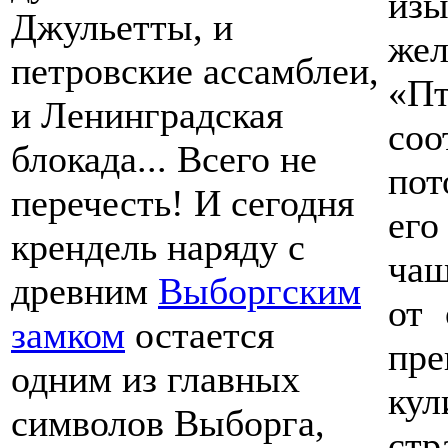
из
Джульетты, и
жел
петровские ассамблеи,
«П
и Ленинградская
соо
блокада... Всего не
пот
перечесть! И сегодня
его
крендель наряду с
чащ
древним
Выборгским
от 
замком
остается
пре
одним из главных
ку
символов Выборга,
ст