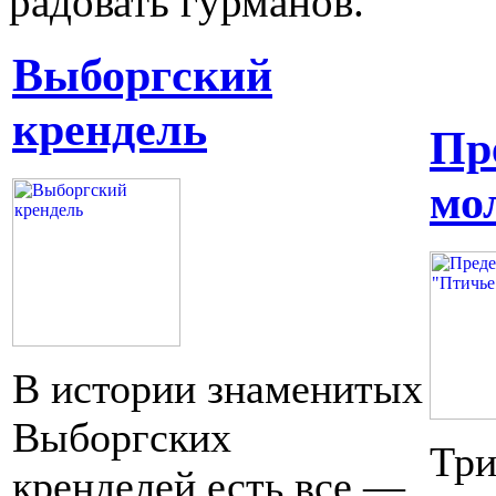
радовать гурманов.
Выборгский
крендель
Пр
мо
В истории знаменитых
Выборгских
Три
кренделей есть все —