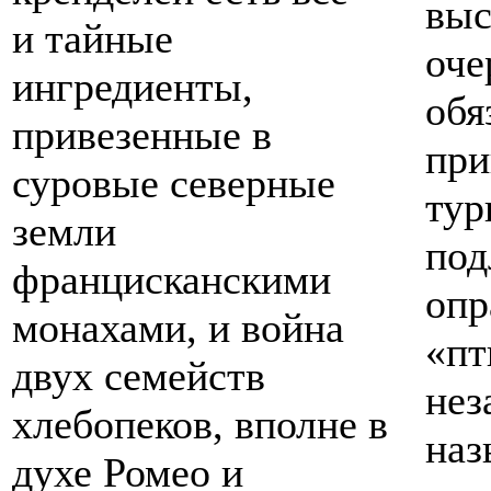
вы
и тайные
оч
ингредиенты,
об
привезенные в
пр
суровые северные
ту
земли
по
францисканскими
оп
монахами, и война
«
двух семейств
не
хлебопеков, вполне в
наз
духе Ромео и