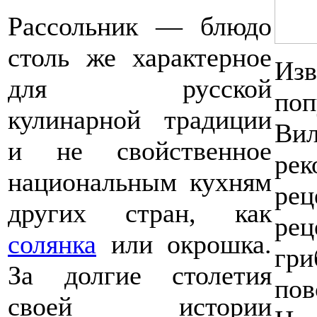
Рассольник — блюдо
столь же характерное
Из
для русской
по
кулинарной традиции
В
и не свойственное
рек
национальным кухням
ре
других стран, как
ре
солянка
или окрошка.
гр
За долгие столетия
пов
своей истории