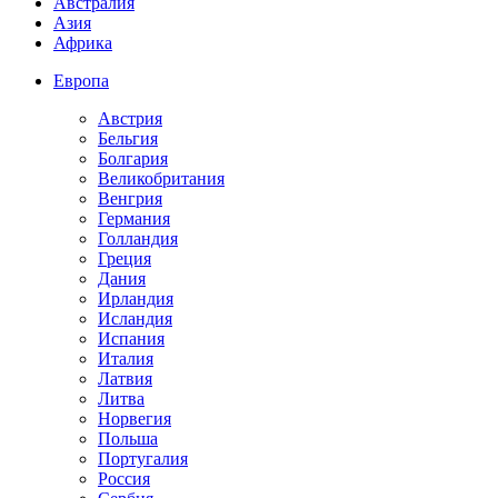
Австралия
Азия
Африка
Европа
Австрия
Бельгия
Болгария
Великобритания
Венгрия
Германия
Голландия
Греция
Дания
Ирландия
Исландия
Испания
Италия
Латвия
Литва
Норвегия
Польша
Португалия
Россия