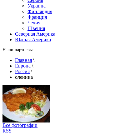
Сербия
Украина
Финляндия
Франция
Чехия
Швеция
Северная Америка
Южная Америка
Наши партнеры:
Главная
\
Европа
\
Россия
\
оленина
Все фотографии
RSS