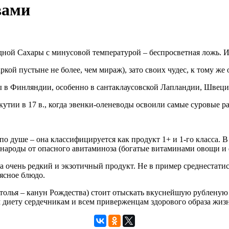
вами
дной Сахары с минусовой температурой – беспросветная ложь. Ил
ркой пустыне не более, чем мираж), зато своих чудес, к тому же 
ы в Финляндии, особенно в сантаклаусовской Лапландии, Швеции
кутии в 17 в., когда эвенки-оленеводы освоили самые суровые
по душе – она классифицируется как продукт 1+ и 1-го класса. 
 народы от опасного авитаминоза (богатые витаминами овощи и 
а очень редкий и экзотичный продукт. Не в пример среднестатис
ясное блюдо.
толья – канун Рождества) стоит отыскать вкуснейшую рубленую 
диету сердечникам и всем приверженцам здорового образа жиз