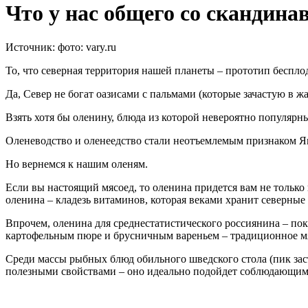
Что у нас общего со скандина
Источник:
фото: vary.ru
То, что северная территория нашей планеты – прототип беспло
Да, Север не богат оазисами с пальмами (которые зачастую в жа
Взять хотя бы оленину, блюда из которой невероятно популярн
Оленеводство и оленеедство стали неотъемлемым признаком Я
Но вернемся к нашим оленям.
Если вы настоящий мясоед, то оленина придется вам не только 
оленина – кладезь витаминов, которая веками хранит северные
Впрочем, оленина для среднестатистического россиянина – пок
картофельным пюре и брусничным вареньем – традиционное м
Среди массы рыбных блюд обильного шведского стола (пик зас
полезными свойствами – оно идеально подойдет соблюдающим 