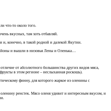
и что-то около того.
очень вкусных, там хоть отбавляй.
 и, конечно, в такой родной и далекой Якутии.
 районы и вышли в низовья Лены и Оленька…
В отличие от абсолютного большинства других видов мяса,
фрукты в этом регионе – неслыханная роскошь).
тическому финну, для которого жаркое из оленины с
оленину ренстек. Мясо оленя удивит и интересным вкусом, и
ни.