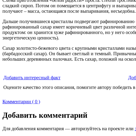
Схема приготовления «белой радости» проста: стебли тростни
сладкий сироп. Потом он помещается в центрифугу и выпаривае
получают – масса, остающаяся после выпаривания, несъедобна.
Дальше получившиеся кристаллы подвергают рафинированию (с
рафинированный сахар имеет коричневый цвет различной интенс
продуктом: он хранится хуже рафинированного, но у него особ
энергетическую ценность).
Сахар золотисто-бежевого цвета с крупными кристаллами назы
(барбадосский сахар). Он бывает светлый и темный. Привычн
небольших деревянных палочках. Есть сахар, похожий на оско
Добавить интересный факт
Доб
Оцените качество этого описания, помогите автору победить в
Комментарии ( 0 )
Добавить комментарий
Для добавления комментария — авторизуйтесь на проекте или