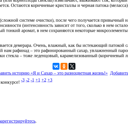
ка (или корнеплоды свеклы) измельчают, выжимают сок, который
тся. Остаются коричневые кристаллы и черная патока (меласса)
ложной системе очистки), после чего получается привычный н
ивности (интенсивность зависит от того, сколько в нем остало
ый тонкий аромат, в нем сохраняются некоторые микроэлементы (х
вается демерара. Очень, влажный, как бы истекающий патокой 
ый нам рафинад – это рафинированный сахар, увлажненный паро
лки стекла – тоже леденцовый, карамелизованный (коричневый л
авить историю «Я и Сахар – это разноцветная жизнь!»
Добавит
-3
-2
-1
+1
+2
+3
 конкурсе!
зарегистрируйтесь
.